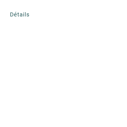
Détails
92 Route du perron,
14240 Sept-Vents, France
06 95 71 47 70
theceltichorsesparadise@hotmail.com
Nos CGV randonnées