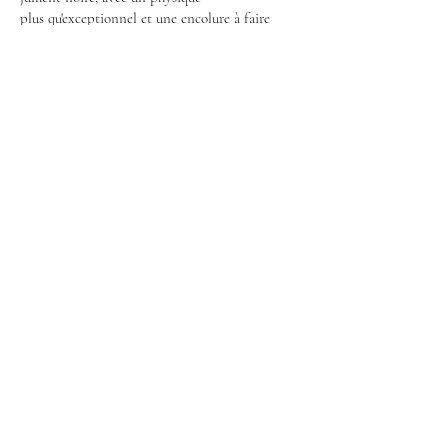
plus
qu'exceptionnel et une encolure à faire
pâlir une bonne majorité des étalons !
Ophélia toisera à l'age adulte environ 155,
comme maman.
6500
Interessé ? Cliquez sur un bouton pour nous
contacter !