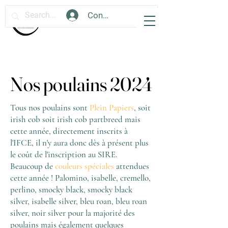
Connexion
Nos poulains 2024
Nos poulains 2024
Tous nos poulains sont
Plein Papiers
, soit
irish cob soit irish cob partbreed mais
cette année, directement inscrits à
l'IFCE, il n'y aura donc dès à présent plus
le coût de l'inscription au SIRE.
Beaucoup de
couleurs spéciales
attendues
cette année ! Palomino, isabelle, cremello,
perlino, smocky black, smocky black
silver, isabelle silver, bleu roan, bleu roan
silver, noir silver pour la majorité des
poulains mais également quelques